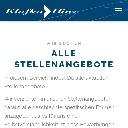
Zum
Menü
Inhalt
springen
INNOVATIONEN
PRODUKTE
LÖSUNGEN
WIR SUCHEN
ALLE
UNTERNEHMEN
KARRIERE
SUPPORT
STELLENANGEBOTE
In diesem Bereich findest Du alle aktuellen
Stellenangebote.
Wir verzichten in unseren Stellenangeboten
darauf, alle geschlechterspezifischen Formen
anzugeben, da es für uns eine
Selbstverständlichkeit ist, dass Bewerbungen