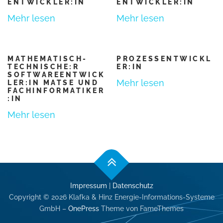
ENTWICKLER:IN
ENTWICKLER:IN
Mehr lesen
Mehr lesen
MATHEMATISCH-
PROZESSENTWICKL
TECHNISCHE:R
ER:IN
SOFTWAREENTWICK
Mehr lesen
LER:IN MATSE UND
FACHINFORMATIKER
:IN
Mehr lesen
Impressum
|
Datenschutz
Copyright © 2026 Klafka & Hinz Energie-Informations-Systeme
GmbH
–
OnePress
Theme von FameThemes