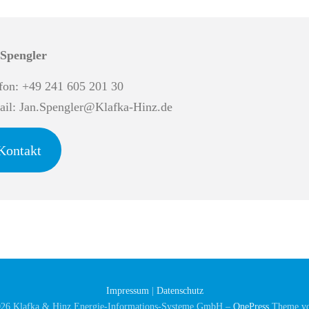
 Spengler
fon: +49 241 605 201 30
il: Jan.Spengler@Klafka-Hinz.de
Kontakt
Impressum
|
Datenschutz
026 Klafka & Hinz Energie-Informations-Systeme GmbH
–
OnePress
Theme v