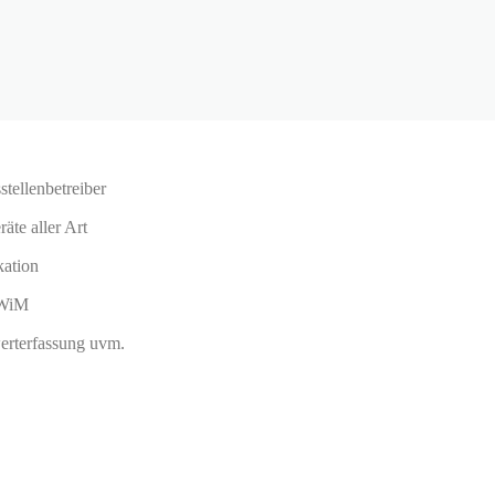
stellenbetreiber
te aller Art
ation
 WiM
erterfassung uvm.