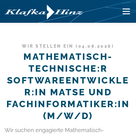
Zum
Menü
Inhalt
springen
INNOVATIONEN
PRODUKTE
LÖSUNGEN
WIR STELLEN EIN (04.08.2026)
MATHEMATISCH-
UNTERNEHMEN
KARRIERE
SUPPORT
TECHNISCHE:R
SOFTWAREENTWICKLE
R:IN MATSE UND
FACHINFORMATIKER:IN
(M/W/D)
Wir suchen engagierte Mathematisch-