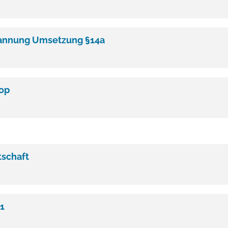
annung Umsetzung §14a
op
tschaft
1