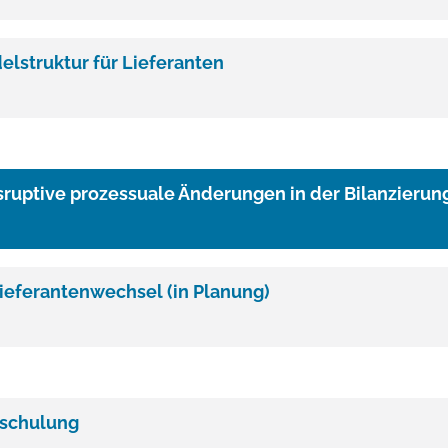
lstruktur für Lieferanten
isruptive prozessuale Änderungen in der Bilanzieru
Lieferantenwechsel
(in Planung)
sschulung