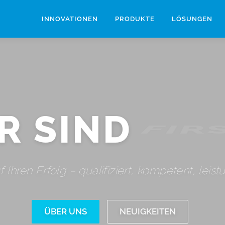
INNOVATIONEN
PRODUKTE
LÖSUNGEN
FIR
R SIND
f Ihren Erfolg – qualifiziert, kompetent, leis
ÜBER UNS
NEUIGKEITEN